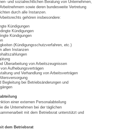
chen- und sozialrechtlichen Beratung von Unternehmen,
 Arbeitnehmern sowie deren bundesweite Vertretung
ichten durch alle Instanzen.
rbeitsrechts gehören insbesondere:
ingte Kündigungen
edingte Kündigungen
ingte Kündigungen
en
igkeiten (Kündigungsschutzverfahren, etc.)
n allen Instanzen
ehaltszahlungen
gütung
nd Überarbeitung von Arbeitszeugnissen
 von Aufhebungsverträgen
taltung und Verhandlung von Arbeitsverträgen
 Altersversorgung
d Begleitung bei Betriebsänderungen und
rgängen
abteilung
nktion einer externen Personalabteilung
 die Unternehmen bei der täglichen
sammenarbeit mit dem Betriebsrat unterstützt und
it dem Betriebsrat