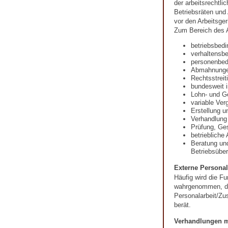
der arbeitsrechtli
Betriebsräten und
vor den Arbeitsger
Zum Bereich des A
betriebsbed
verhaltensb
personenbed
Abmahnung
Rechtsstreit
bundesweit i
Lohn- und G
variable Ver
Erstellung u
Verhandlung
Prüfung, Ges
betriebliche
Beratung un
Betriebsübe
Externe Personal
Häufig wird die Fu
wahrgenommen, die
Personalarbeit/Zu
berät.
Verhandlungen m