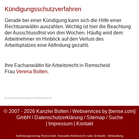
Kündigungsschutzverfahren
Gerade bei einer Kündigung kann sich die Hilfe einer
Rechtsanwältin auszahlen. Wichtig ist hier die Beachtung
der Ausschlussfrist von drei Wochen. Häufig wird dem
Arbeitnehmer im Hinblick auf den Verlust des
Arbeitsplatzes eine Abfindung gezahlt.
Ihre Fachanwältin für Arbeitsrecht in Remscheid
Frau
Verena Bolten
.
Kanzlei
1
Leistungen
1
Arbeitsrecht
© 2007 - 2026 Kanzlei Bolten / Webservices by
[bense.com]
GmbH
/
Datenschutzerklärung
/
Sitemap
/
Suche
|
Impressum
|
Kontakt
Aufhebungsvertrag Remscheid
,
Anwaeltin Arbeitsrecht nahe Schwelm
,
Verhandlung