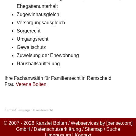
Ehegattenunterhalt
Zugewinnausgleich
Versorgungsausgleich
Sorgerecht
Umgangsrecht
Gewaltschutz
Zuweisung der Ehewohnung
Haushaltsaufteilung
Ihre Fachanwältin für Familienrecht in Remscheid
Frau
Verena Bolten
.
Kanzlei
1
Leistungen
1
Familienrecht
© 2007 - 2026 Kanzlei Bolten / Webservices by
[bense.com]
GmbH
/
Datenschutzerklärung
/
Sitemap
/
Suche
|
Impressum
|
Kontakt