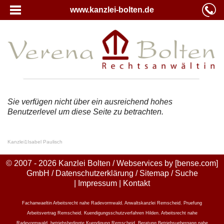
www.kanzlei-bolten.de
Sie verfügen nicht über ein ausreichend hohes
Benutzerlevel um diese Seite zu betrachten.
Kanzlei
1
Isabel Paulisch
© 2007 - 2026 Kanzlei Bolten / Webservices by
[bense.com]
GmbH
/
Datenschutzerklärung
/
Sitemap
/
Suche
|
Impressum
|
Kontakt
Fachanwaeltin Arbeitsrecht nahe Radevormwald
,
Anwaltskanzlei Remscheid
,
Pruefung
Arbeitsvertrag Remscheid
,
Kuendigungsschutzverfahren Hilden
,
Arbeitsrecht nahe
Radevormwald
,
betriebsbedingte Kuendigung Remscheid
,
Beratung Betriebsuebergang nahe