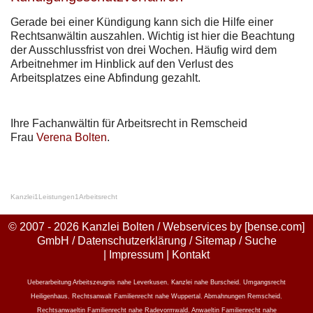
Gerade bei einer Kündigung kann sich die Hilfe einer
Rechtsanwältin auszahlen. Wichtig ist hier die Beachtung
der Ausschlussfrist von drei Wochen. Häufig wird dem
Arbeitnehmer im Hinblick auf den Verlust des
Arbeitsplatzes eine Abfindung gezahlt.
Ihre Fachanwältin für Arbeitsrecht in Remscheid
Frau
Verena Bolten
.
Kanzlei
1
Leistungen
1
Arbeitsrecht
© 2007 - 2026 Kanzlei Bolten / Webservices by
[bense.com]
GmbH
/
Datenschutzerklärung
/
Sitemap
/
Suche
|
Impressum
|
Kontakt
Ueberarbeitung Arbeitszeugnis nahe Leverkusen
,
Kanzlei nahe Burscheid
,
Umgangsrecht
Heiligenhaus
,
Rechtsanwalt Familienrecht nahe Wuppertal
,
Abmahnungen Remscheid
,
Rechtsanwaeltin Familienrecht nahe Radevormwald
,
Anwaeltin Familienrecht nahe