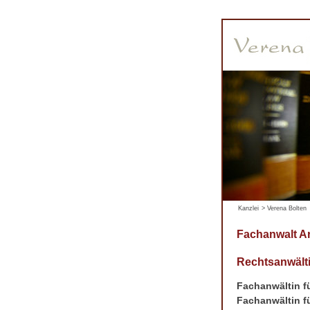
Kanzlei
>
Verena Bolten
Fachanwalt A
Rechtsanwälti
Fachanwältin fü
Fachanwältin fü