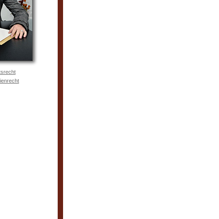
tsrecht
ienrecht