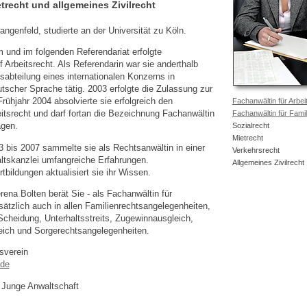
etrecht und allgemeines Zivilrecht
ngenfeld, studierte an der Universität zu Köln.
 und im folgenden Referendariat erfolgte
f Arbeitsrecht. Als Referendarin war sie anderthalb
sabteilung eines internationalen Konzerns in
tscher Sprache tätig. 2003 erfolgte die Zulassung zur
rühjahr 2004 absolvierte sie erfolgreich den
Fachanwältin für Arbei
itsrecht und darf fortan die Bezeichnung Fachanwältin
Fachanwältin für Famil
agen.
Sozialrecht
Mietrecht
3 bis 2007 sammelte sie als Rechtsanwältin in einer
Verkehrsrecht
ltskanzlei umfangreiche Erfahrungen.
Allgemeines Zivilrecht
tbildungen aktualisiert sie ihr Wissen.
ena Bolten berät Sie - als Fachanwältin für
sätzlich auch in allen Familienrechtsangelegenheiten,
Scheidung, Unterhaltsstreits, Zugewinnausgleich,
ich und Sorgerechtsangelegenheiten.
sverein
.de
 Junge Anwaltschaft