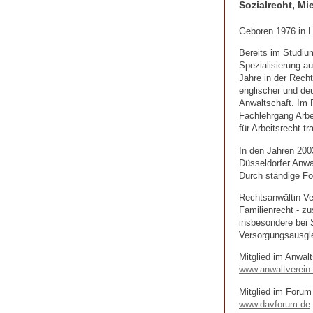
Sozialrecht, Mi
Geboren 1976 in La
Bereits im Studium
Spezialisierung au
Jahre in der Recht
englischer und deu
Anwaltschaft. Im F
Fachlehrgang Arbe
für Arbeitsrecht tr
In den Jahren 200
Düsseldorfer Anwa
Durch ständige For
Rechtsanwältin Ver
Familienrecht - zu
insbesondere bei 
Versorgungsausgle
Mitglied im Anwalt
www.anwaltverein
Mitglied im Forum
www.davforum.de