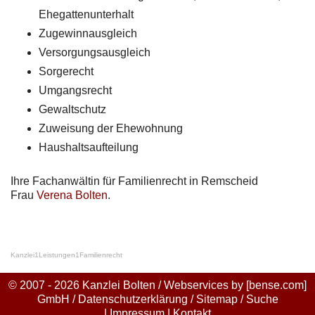
Ehegattenunterhalt
Zugewinnausgleich
Versorgungsausgleich
Sorgerecht
Umgangsrecht
Gewaltschutz
Zuweisung der Ehewohnung
Haushaltsaufteilung
Ihre Fachanwältin für Familienrecht in Remscheid
Frau
Verena Bolten
.
Kanzlei
1
Leistungen
1
Familienrecht
© 2007 - 2026 Kanzlei Bolten / Webservices by
[bense.com]
GmbH
/
Datenschutzerklärung
/
Sitemap
/
Suche
|
Impressum
|
Kontakt